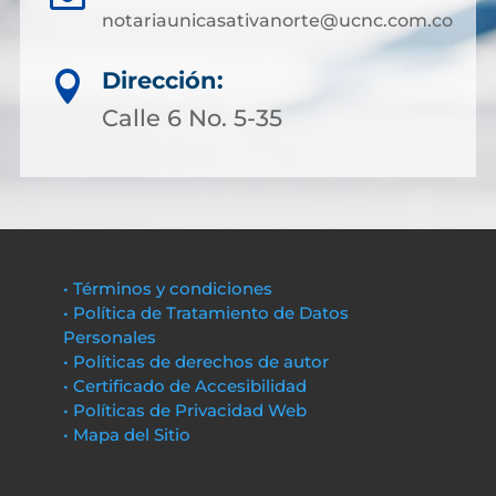
notariaunicasativanorte@ucnc.com.co
Dirección:

Calle 6 No. 5-35
• Términos y condiciones
• Política de Tratamiento de Datos
Personales
• Políticas de derechos de autor
• Certificado de Accesibilidad
• Políticas de Privacidad Web
• Mapa del Sitio