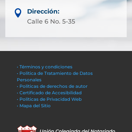
Dirección:

Calle 6 No. 5-35
• Términos y condiciones
• Política de Tratamiento de Datos
Personales
• Políticas de derechos de autor
• Certificado de Accesibilidad
• Políticas de Privacidad Web
• Mapa del Sitio