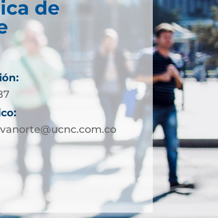
ica de
e
ión:
87
ico:
tivanorte@ucnc.com.co