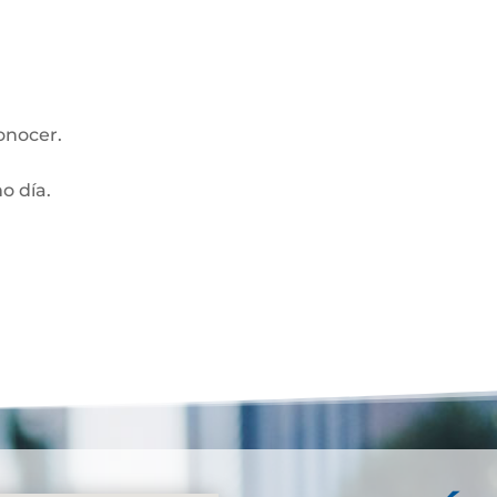
onocer.
mo día.