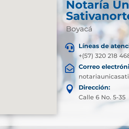
Notaría Ún
Sativanort
Boyacá
Líneas de atenc

+(57) 320 218 46
Correo electrón

notariaunicasa
Dirección:

Calle 6 No. 5-35