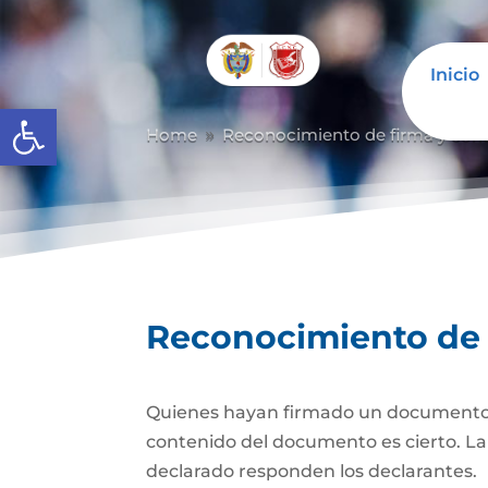
Inicio
Abrir barra de herramientas
Home
Reconocimiento de firma y con
9
Reconocimiento de 
Quienes hayan firmado un documento pr
contenido del documento es cierto. La d
declarado responden los declarantes.