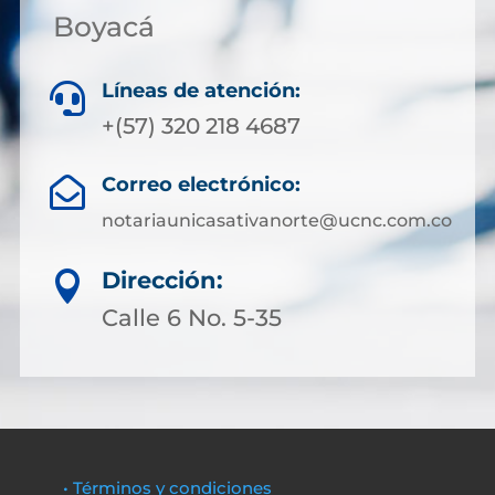
Boyacá
Líneas de atención:

+(57) 320 218 4687
Correo electrónico:

notariaunicasativanorte@ucnc.com.co
Dirección:

Calle 6 No. 5-35
• Términos y condiciones