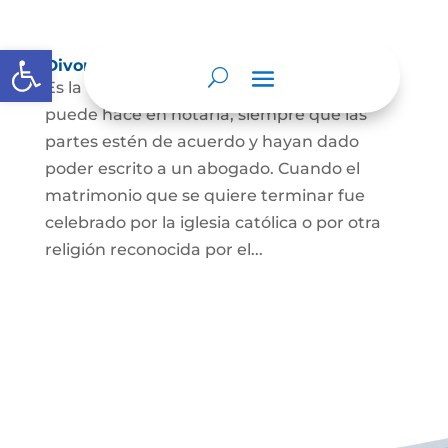
Abrir barra de herramientas
Divorcio
Es la terminación del Matrimonio Civil y se
puede hace en notaría, siempre que las
partes estén de acuerdo y hayan dado
poder escrito a un abogado. Cuando el
matrimonio que se quiere terminar fue
celebrado por la iglesia católica o por otra
religión reconocida por el...