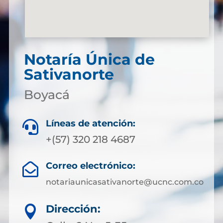
Notaría Única de
Sativanorte
Boyacá
Líneas de atención:

+(57) 320 218 4687
Correo electrónico:

notariaunicasativanorte@ucnc.com.co
Dirección:
