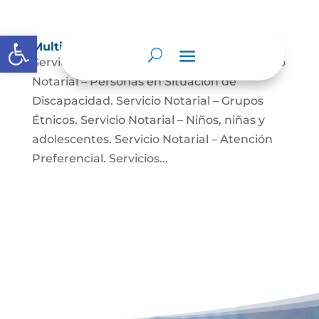
Abrir barra de herramientas
Multimedia
Servicio Notarial – Fuerzas Militares. Servicio
Notarial – Personas en Situación de
Discapacidad. Servicio Notarial – Grupos
Étnicos. Servicio Notarial – Niños, niñas y
adolescentes. Servicio Notarial – Atención
Preferencial. Servicios...