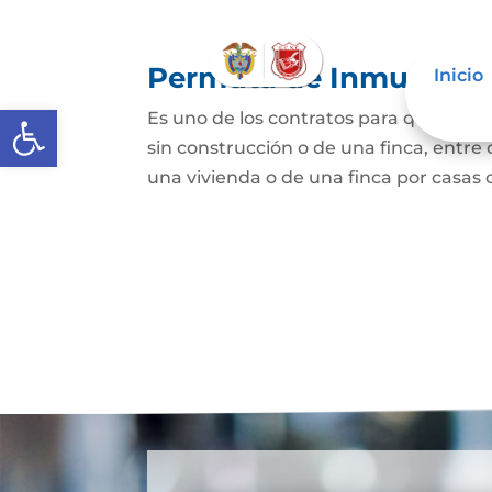
Permuta de Inmuebles
Inicio
Abrir barra de herramientas
Es uno de los contratos para que una p
sin construcción o de una finca, entre 
una vivienda o de una finca por casas o