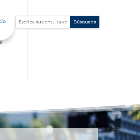
cia
e
e