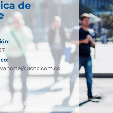
ica de
e
ión:
87
ico:
tivanorte@ucnc.com.co