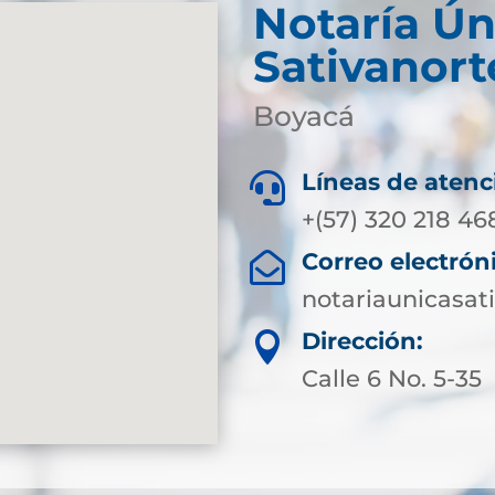
Notaría Ún
Sativanort
Boyacá
Líneas de atenc

+(57) 320 218 46
Correo electrón

notariaunicasa
Dirección:

Calle 6 No. 5-35