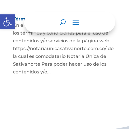
Abrir barra de herramientas
Términos y condiciones
En el presente documento se establecen
los términos y condiciones para el uso de
contenidos y/o servicios de la página web
https://notariaunicasativanorte.com.co/ de
la cual es comodatario Notaria Única de
Sativanorte Para poder hacer uso de los
contenidos y/o...