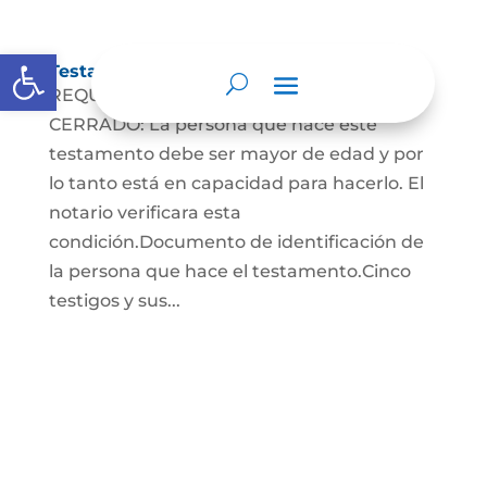
Abrir barra de herramientas
Testamento Cerrado
REQUISITOS PARA EL TESTAMENTO
CERRADO: La persona que hace este
testamento debe ser mayor de edad y por
lo tanto está en capacidad para hacerlo. El
notario verificara esta
condición.Documento de identificación de
la persona que hace el testamento.Cinco
testigos y sus...